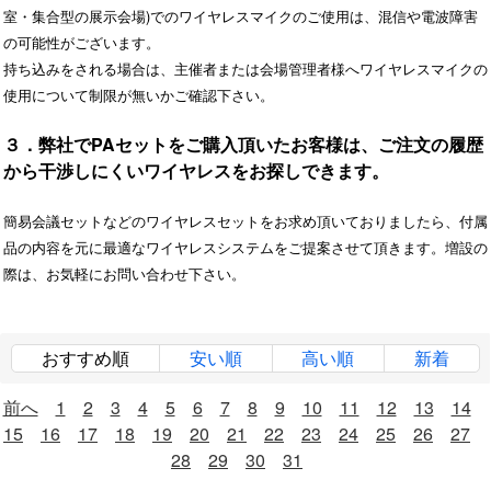
室・集合型の展示会場)でのワイヤレスマイクのご使用は、混信や電波障害
の可能性がございます。
持ち込みをされる場合は、主催者または会場管理者様へワイヤレスマイクの
使用について制限が無いかご確認下さい。
３．弊社でPAセットをご購入頂いたお客様は、ご注文の履歴
から干渉しにくいワイヤレスをお探しできます。
簡易会議セットなどのワイヤレスセットをお求め頂いておりましたら、付属
品の内容を元に最適なワイヤレスシステムをご提案させて頂きます。増設の
際は、お気軽にお問い合わせ下さい。
おすすめ順
安い順
高い順
新着
前へ
1
2
3
4
5
6
7
8
9
10
11
12
13
14
15
16
17
18
19
20
21
22
23
24
25
26
27
28
29
30
31