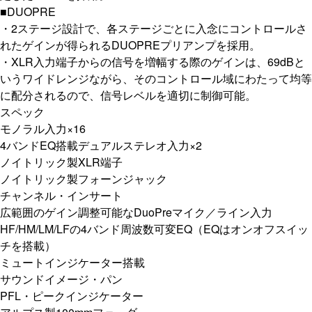
■DUOPRE
・2ステージ設計で、各ステージごとに入念にコントロールさ
れたゲインが得られるDUOPREプリアンプを採用。
・XLR入力端子からの信号を増幅する際のゲインは、69dBと
いうワイドレンジながら、そのコントロール域にわたって均等
に配分されるので、信号レベルを適切に制御可能。
スペック
モノラル入力×16
4バンドEQ搭載デュアルステレオ入力×2
ノイトリック製XLR端子
ノイトリック製フォーンジャック
チャンネル・インサート
広範囲のゲイン調整可能なDuoPreマイク／ライン入力
HF/HM/LM/LFの4バンド周波数可変EQ（EQはオンオフスイッ
チを搭載）
ミュートインジケーター搭載
サウンドイメージ・パン
PFL・ピークインジケーター