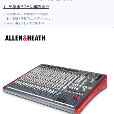
📄 見積書PDFを無料発行
✓ 請求書払い・台数割引のご相談可
✓ 社内稟議・決裁用にご利用ください
✓ 設置工事もまとめてご相談OK