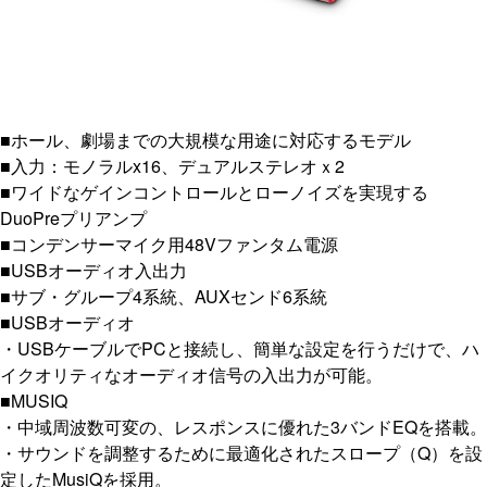
■ホール、劇場までの大規模な用途に対応するモデル
■入力：モノラルx16、デュアルステレオｘ2
■ワイドなゲインコントロールとローノイズを実現する
DuoPreプリアンプ
■コンデンサーマイク用48Vファンタム電源
■USBオーディオ入出力
■サブ・グループ4系統、AUXセンド6系統
■USBオーディオ
・USBケーブルでPCと接続し、簡単な設定を行うだけで、ハ
イクオリティなオーディオ信号の入出力が可能。
■MUSIQ
・中域周波数可変の、レスポンスに優れた3バンドEQを搭載。
・サウンドを調整するために最適化されたスロープ（Q）を設
定したMusiQを採用。