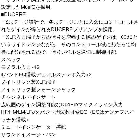
設定したMusiQを採用。
■DUOPRE
・2ステージ設計で、各ステージごとに入念にコントロールさ
れたゲインが得られるDUOPREプリアンプを採用。
・XLR入力端子からの信号を増幅する際のゲインは、69dBと
いうワイドレンジながら、そのコントロール域にわたって均
等に配分されるので、信号レベルを適切に制御可能。
スペック
モノラル入力×16
4バンドEQ搭載デュアルステレオ入力×2
ノイトリック製XLR端子
ノイトリック製フォーンジャック
チャンネル・インサート
広範囲のゲイン調整可能なDuoPreマイク／ライン入力
HF/HM/LM/LFの4バンド周波数可変EQ（EQはオンオフスイ
ッチを搭載）
ミュートインジケーター搭載
サウンドイメージ・パン