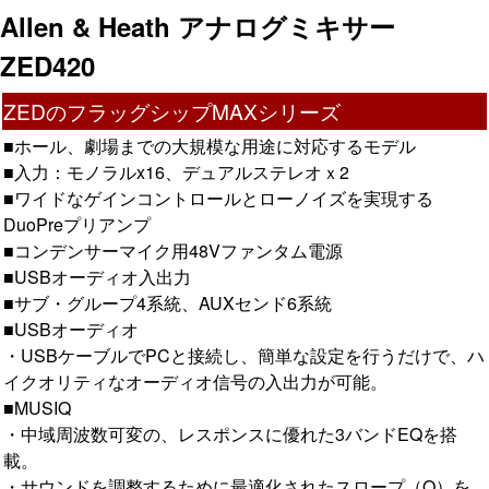
Allen & Heath アナログミキサー
ZED420
ZEDのフラッグシップMAXシリーズ
■ホール、劇場までの大規模な用途に対応するモデル
■入力：モノラルx16、デュアルステレオｘ2
■ワイドなゲインコントロールとローノイズを実現する
DuoPreプリアンプ
■コンデンサーマイク用48Vファンタム電源
■USBオーディオ入出力
■サブ・グループ4系統、AUXセンド6系統
■USBオーディオ
・USBケーブルでPCと接続し、簡単な設定を行うだけで、ハ
イクオリティなオーディオ信号の入出力が可能。
■MUSIQ
・中域周波数可変の、レスポンスに優れた3バンドEQを搭
載。
・サウンドを調整するために最適化されたスロープ（Q）を