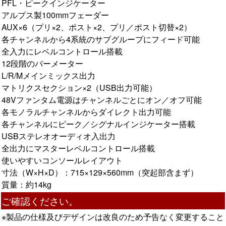
PFL・ピークインジケーター
アルプス製100mmフェーダー
AUX×6（プリ×2、ポスト×2、プリ／ポスト切替×2）
各チャンネルから4系統のサブグループにフィード可能
全入力にレベルコントロール搭載
12段階のバーメーター
L/R/Mメインミックス出力
マトリクスセクション×2（USB出力可能）
48Vファンタム電源はチャンネルごとにオン／オフ可能
各モノラルチャンネルからダイレクト出力可能
各チャンネルにピーク／シグナルインジケーター搭載
USBステレオオーディオ入出力
全出力にマスターレベルコントロール搭載
使いやすいコンソールレイアウト
寸法（W×H×D）：715×129×560mm（突起部含まず）
質量：約14kg
ご確認ください。
※製品の仕様及びデザインは改良のため予告なく変更すること