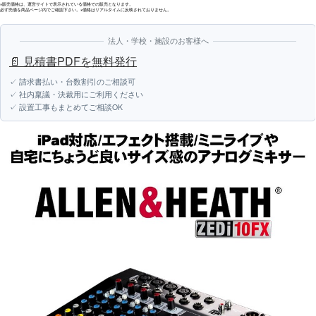
※販売価格は、運営サイトで表示されている価格での販売となります。
必ず売価を商品ページ内でご確認下さい。※価格はリアルタイムに反映されておりません。
法人・学校・施設のお客様へ
📄 見積書PDFを無料発行
✓ 請求書払い・台数割引のご相談可
✓ 社内稟議・決裁用にご利用ください
✓ 設置工事もまとめてご相談OK