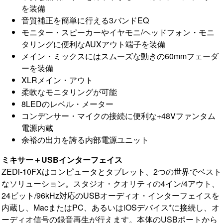
を装備
音質補正を簡単に行える3バンドEQ
モニター・スピーカーやイヤモニ/ヘッドフォン・モニ
タリングに便利なAUXアウト端子を装備
メイン・ミックスにはスムーズな動きの60mmフェーダ
ーを装備
XLRメイン・アウト
柔軟なモニタリングが可能
8LEDのレベル・メーター
コンデンサー・マイクの接続に便利な+48Vファンタム
電源内蔵
余裕の出力を誇る内部電源ユニット
ミキサー＋USBインターフェイス
ZEDi-10FXはコンピュータとタブレット、2つの世界でベスト
なソリューション。スタジオ・クオリティの4イン/4アウト、
24ビット/96kHz対応のUSBオーディオ・インターフェイスを
内蔵し、MacまたはPC、あるいはiOSデバイス*に接続し、オ
ーディオ信号の録音再生が行えます。本体のUSBポートから