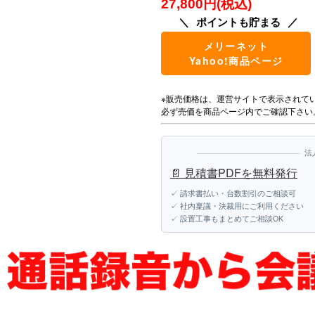
27,800円(税込)
ポイントも貯まる
メリーネット
Yahoo!商品ページ
※販売価格は、運営サイトで表示されて
必ず売価を商品ページ内でご確認下さい
法
📄 見積書PDFを無料発行
✓ 請求書払い・台数割引のご相談可
✓ 社内稟議・決裁用にご利用ください
✓ 設置工事もまとめてご相談OK