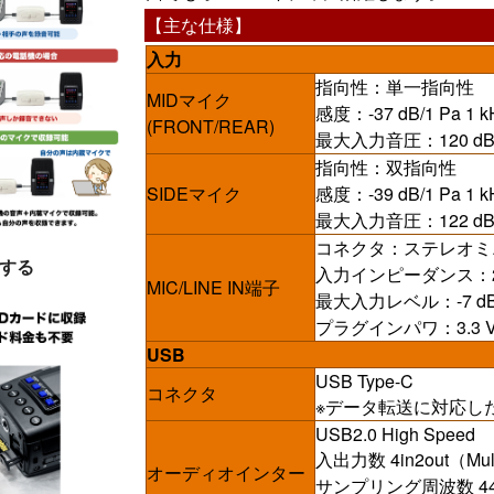
【主な仕様】
入力
指向性：単一指向性
MIDマイク
感度：-37 dB/1 Pa 1 k
(FRONT/REAR)
最大入力音圧：120 dB
指向性：双指向性
SIDEマイク
感度：-39 dB/1 Pa 1 k
最大入力音圧：122 dB
コネクタ：ステレオミ
する
入力インピーダンス：2
MIC/LINE IN端子
最大入力レベル：-7 d
プラグインパワ：3.3 
USB
USB Type-C
コネクタ
※データ転送に対応し
USB2.0 High Speed
入出力数 4in2out（Mult
オーディオインター
サンプリング周波数 44.1/48