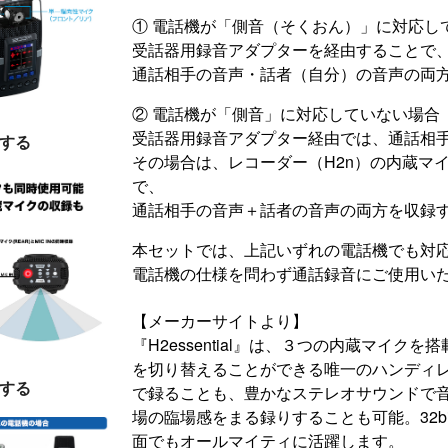
① 電話機が「側音（そくおん）」に対応し
受話器用録音アダプターを経由することで
通話相手の音声・話者（自分）の音声の両
② 電話機が「側音」に対応していない場合
受話器用録音アダプター経由では、通話相
する
その場合は、レコーダー（H2n）の内蔵マイ
で、
通話相手の音声＋話者の音声の両方を収録
本セットでは、上記いずれの電話機でも対
電話機の仕様を問わず通話録音にご使用い
【メーカーサイトより】
『H2essential』は、３つの内蔵マイ
を切り替えることができる唯一のハンディ
する
で録ることも、豊かなステレオサウンドで
場の臨場感をまる録りすることも可能。32b
面でもオールマイティに活躍します。