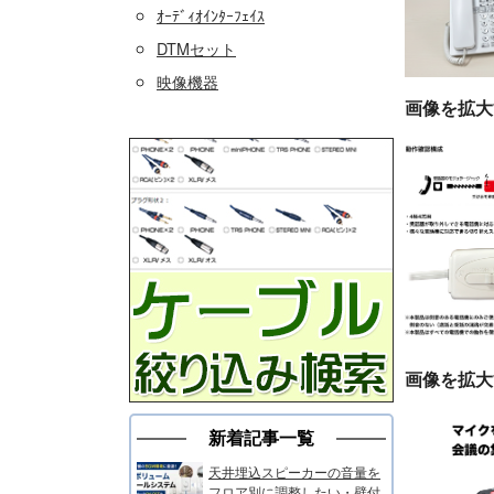
ｵｰﾃﾞｨｵｲﾝﾀｰﾌｪｲｽ
DTMセット
映像機器
画像を拡大
画像を拡大
新着記事一覧
天井埋込スピーカーの音量を
フロア別に調整したい・壁付