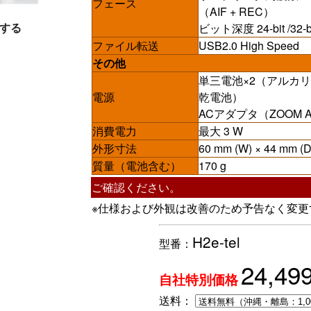
フェース
（AIF + REC）
する
ビット深度 24-bit /32-bit
ファイル転送
USB2.0 High Speed
その他
単三電池×2（アルカ
電源
乾電池）
ACアダプタ（ZOOM AD-
消費電力
最大 3 W
外形寸法
60 mm (W) × 44 mm (D
質量（電池含む）
170 g
ご確認ください。
※仕様および外観は改善のため予告なく変更
H2e-tel
型番：
24,49
自社特別価格
送料：