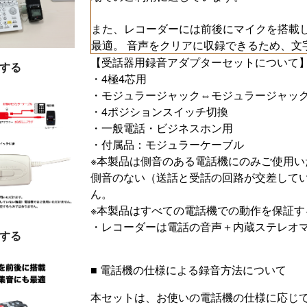
また、レコーダーには前後にマイクを搭載
最適。 音声をクリアに収録できるため、文
【受話器用録音アダプターセットについて
する
・4極4芯用
・モジュラージャック⇔モジュラージャック
・4ポジションスイッチ切換
・一般電話・ビジネスホン用
・付属品：モジュラーケーブル
※本製品は側音のある電話機にのみご使用い
側音のない（送話と受話の回路が交差して
ん。
※本製品はすべての電話機での動作を保証す
・レコーダーは電話の音声＋内蔵ステレオ
する
■ 電話機の仕様による録音方法について
本セットは、お使いの電話機の仕様に応じ