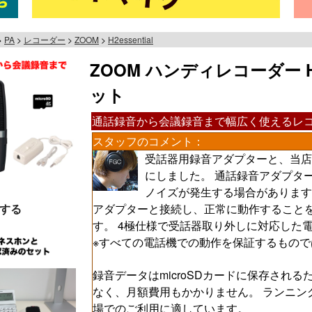
PA
レコーダー
ZOOM
H2essential
ZOOM ハンディレコーダー H2
ット
通話録音から会議録音まで幅広く使えるレ
スタッフのコメント：
受話器用録音アダプターと、当店
にしました。 通話録音アダプタ
ノイズが発生する場合があります
する
アダプターと接続し、正常に動作すること
す。 4極仕様で受話器取り外しに対応した
※すべての電話機での動作を保証するもので
録音データはmicroSDカードに保存され
なく、月額費用もかかりません。 ランニン
場でのご利用に適しています。