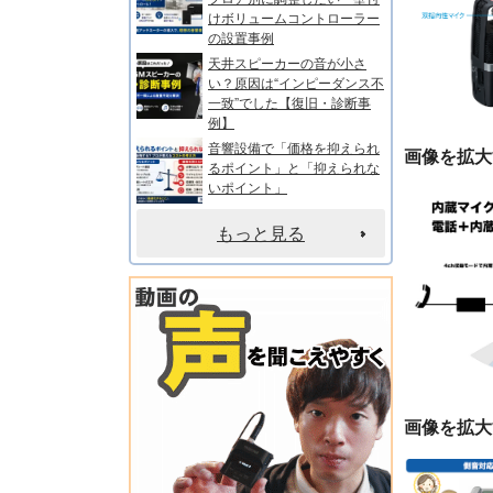
けボリュームコントローラー
の設置事例
天井スピーカーの音が小さ
い？原因は“インピーダンス不
一致”でした【復旧・診断事
例】
音響設備で「価格を抑えられ
画像を拡大
るポイント」と「抑えられな
いポイント」
もっと見る
画像を拡大