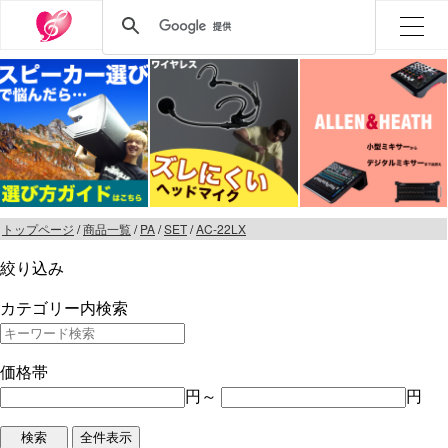
トップページ
/
商品一覧
/
PA
/
SET
/
AC-22LX
絞り込み
カテゴリー内検索
価格帯
円～
円