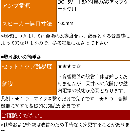
DC15V、1.5A(付属のACアダプタ
アンプ電源
ーを使用)
スピーカー開口寸法
165mm
※規模につきましては会場の反響度合い、必要とする音量感に
よって異なりますので、参考程度になさって下さい。
■取り扱いの簡単さ
セットアップ難易度
★★★☆☆
・音響機器の設営自体は難しくあ
解説
りませんが、天井への穴開けや壁
内配線の技術が必要となります。
凡例：★１つ…マイクを繋ぐだけで完了です。★５つ…音響
機器に関する基礎的な知識が必要です。
ご確認ください。
※仕様および外観は改善のため予告なく変更することがありま