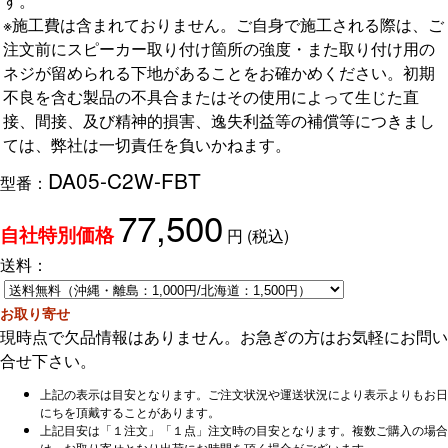
す。
※施工費は含まれておりません。ご自身で施工される際は、ご
注文前にスピーカー取り付け箇所の強度・また取り付け用の
ネジが留められる下地があることをお確かめください。初期
不良を含む製品の不具合またはその使用によって生じた直
接、間接、及び精神的損害、逸失利益等の補償等につきまし
ては、弊社は一切責任を負いかねます。
DA05-C2W-FBT
型番：
77,500
円
(税込)
自社特別価格
送料：
お取り寄せ
現時点で欠品情報はありません。お急ぎの方はお気軽にお問い
合せ下さい。
上記の表示は目安となります。ご注文状況や運送状況により表示よりもお日
にちを頂戴することがあります。
上記目安は「１注文」「１点」注文時の目安となります。複数ご購入の場合
は、お取り寄せとなり出荷にお時間を頂く場合がございます。