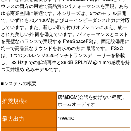
ウンスの両方の用途で高品質のパフ ォーマンスを実現。あら
ゆる商業空間に最適です。本シリーズは、5つのモ デル展開
で、いずれも70／100Vおよびローインピーダンス出力に対応
しています。また、新しい取り付けオプションに加え、統一
された美しい外 観を備えています。パフォーマンスとコスト
を完璧なバランスで実現する FreeSpaceFSは、固定設備用に
均一で高品質なサウンドをお求めの方に 最適です。 FS2C
は、1つのフルレンジ2.25インチトランスデューサーを搭載
し、 83 Hzまでの低域再生と86 dB SPL/1W @ 1 mの感度を持
つ天井埋め 込みモデルです。
■システムの概要
店舗BGM(会話を妨げない程度)、
推奨規模※
ホームオーディオ
最大出力
10W/4Ω