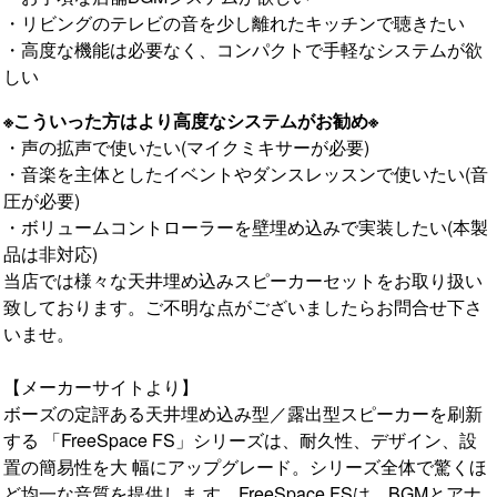
・リビングのテレビの音を少し離れたキッチンで聴きたい
・高度な機能は必要なく、コンパクトで手軽なシステムが欲
しい
※こういった方はより高度なシステムがお勧め※
・声の拡声で使いたい(マイクミキサーが必要)
・音楽を主体としたイベントやダンスレッスンで使いたい(音
圧が必要)
・ボリュームコントローラーを壁埋め込みで実装したい(本製
品は非対応)
当店では様々な天井埋め込みスピーカーセットをお取り扱い
致しております。ご不明な点がございましたらお問合せ下さ
いませ。
【メーカーサイトより】
ボーズの定評ある天井埋め込み型／露出型スピーカーを刷新
する 「FreeSpace FS」シリーズは、耐久性、デザイン、設
置の簡易性を大 幅にアップグレード。シリーズ全体で驚くほ
ど均一な音質を提供しま す。FreeSpace FSは、BGMとアナ