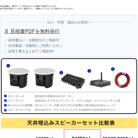
※販売価格は、運営サイトで表示されている価格での販売となります。
必ず売価を商品ページ内でご確認下さい。※価格はリアルタイムに反映されておりません。
法人・学校・施設のお客様へ
📄 見積書PDFを無料発行
✓ 請求書払い・台数割引のご相談可
✓ 社内稟議・決裁用にご利用ください
✓ 設置工事もまとめてご相談OK