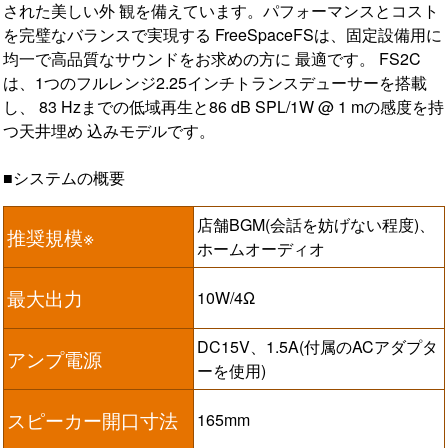
された美しい外 観を備えています。パフォーマンスとコスト
を完璧なバランスで実現する FreeSpaceFSは、固定設備用に
均一で高品質なサウンドをお求めの方に 最適です。 FS2C
は、1つのフルレンジ2.25インチトランスデューサーを搭載
し、 83 Hzまでの低域再生と86 dB SPL/1W @ 1 mの感度を持
つ天井埋め 込みモデルです。
■システムの概要
店舗BGM(会話を妨げない程度)、
推奨規模※
ホームオーディオ
最大出力
10W/4Ω
DC15V、1.5A(付属のACアダプタ
アンプ電源
ーを使用)
スピーカー開口寸法
165mm