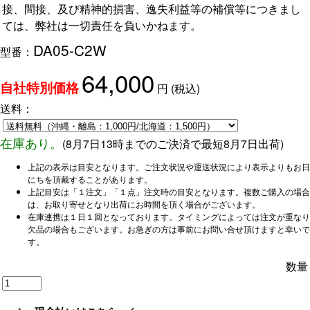
接、間接、及び精神的損害、逸失利益等の補償等につきまし
ては、弊社は一切責任を負いかねます。
DA05-C2W
型番：
64,000
円
(税込)
自社特別価格
送料：
在庫あり。
(
8月7日13時までのご決済で
最短8月7日出荷)
上記の表示は目安となります。ご注文状況や運送状況により表示よりもお日
にちを頂戴することがあります。
上記目安は「１注文」「１点」注文時の目安となります。複数ご購入の場合
は、お取り寄せとなり出荷にお時間を頂く場合がございます。
在庫連携は１日１回となっております。タイミングによっては注文が重なり
欠品の場合もございます。お急ぎの方は事前にお問い合せ頂けますと幸いで
す。
数量