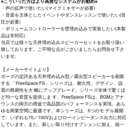
※こういった方はより高度なシステムがお勧め※
・声の拡声で使いたい(マイクミキサーが必要)
・音楽を主体としたイベントやダンスレッスンで使いたい(音
圧が必要)
・ボリュームコントローラーを壁埋め込みで実装したい(本製
品は非対応)
当店では様々な天井埋め込みスピーカーセットをお取り扱い
致しております。ご不明な点がございましたらお問合せ下さ
いませ。
【メーカーサイトより】
ボーズの定評ある天井埋め込み型／露出型スピーカーを刷新
する 「FreeSpace FS」シリーズは、耐久性、デザイン、設
置の簡易性を大 幅にアップグレード。シリーズ全体で驚くほ
ど均一な音質を提供しま す。FreeSpace FSは、BGMとアナ
ウンスの両方の用途で高品質のパフ ォーマンスを実現。あら
ゆる商業空間に最適です。本シリーズは、5つのモ デル展開
で、いずれも70／100Vおよびローインピーダンス出力に対応
しています。また、新しい取り付けオプションに加え、統一