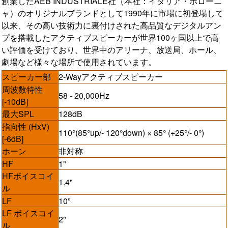
創業したAEB INDUSTRIALE社（本社：イタリア・ボローニ
ャ）のオリジナルブランドとして1990年に市場に初登場して
以来、その高い技術力に裏付けされた高品質なデジタルアン
プを搭載したアクティブスピーカーが世界100ヶ国以上で高
い評価を受けており、世界中のアリーナ、放送局、ホール、
劇場など様々な場所で使用されています。
スピーカー部
2-Wayアクティブスピーカー
周波数特性
58 - 20,000Hz
[-10dB]
最大SPL
128dB
指向性 (HxV)
110°(85°up/- 120°down) × 85° (+25°/- 0°)
[-6dB]
ホーン
非対称
HF
1"
HFボイスコイ
1.4"
ル
LF
10”
LF ボイスコイ
2"
ル