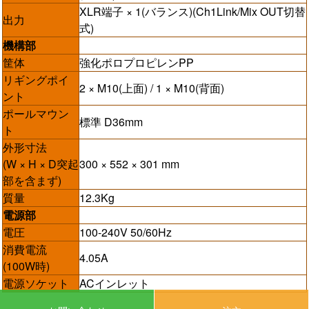
XLR端子 × 1(バランス)(Ch1Link/Mix OUT切替
出力
式)
機構部
筐体
強化ポロプロピレンPP
リギングポイ
2 × M10(上面) / 1 × M10(背面)
ント
ポールマウン
標準 D36mm
ト
外形寸法
(W × H × D突起
300 × 552 × 301 mm
部を含まず)
質量
12.3Kg
電源部
電圧
100-240V 50/60Hz
消費電流
4.05A
(100W時)
電源ソケット
ACインレット