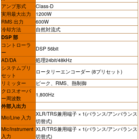
アンプ形式
Class-D
実用最大出力
1200W
RMS 出力
600W
冷却方法
自然対流式
DSP 部
コントローラ
DSP 56bit
ー
AD/DA
処理24bit/48kHz
システムプリ
ロータリーエンコーダー (8プリセット)
セット
リミッター
ピーク、RMS、熱制御
クロスオーバ
1,800Hz
ー周波数
外部入出力
XLR/TRS兼用端子 × 1(バランス/アンバランス
Mic/Line 入力
切替式)
Mic/Instrument
XLR/TRS兼用端子 × 1(バランス/アンバランス
入力
切替式)