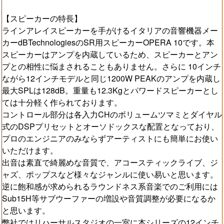
【スピーカーの特長】
ラインアレイスピーカーを手がけるイタリアの音響機器メー
カーdBTechnologiesのSR用スピーカーOPERA 10です。本
スピーカーはアンプを内蔵しているため、スピーカーとアン
プとの相性に悩まされることもありません。さらに 10インチ
ながら12インチモデルと同じ1200W PEAKのアンプを内蔵し
最大SPLは128dB。重量も12.3Kgとパワードスピーカーとし
ては十分軽く作られております。
コントロール部分は各入力CHのボリュームツマミとダイヤル
式のDSPプリセットとオーソドックスな配置となっており、
プロのエンジニアのみならずアーティストにも簡単にお使い
いただけます。
出音は素直で綺麗めな音質で、アコースティックライブ、ジ
ャズ、ポップスなど様々なジャンルに使い易いと思います。
逆に飽和感が求められるラウンドネス系音楽でのご利用には
Sub15H等サブウーファーの増設や音質調整が必要になるか
と思います。
弊社ではリハーサルスタジオの一室に本シリーズの12インチ