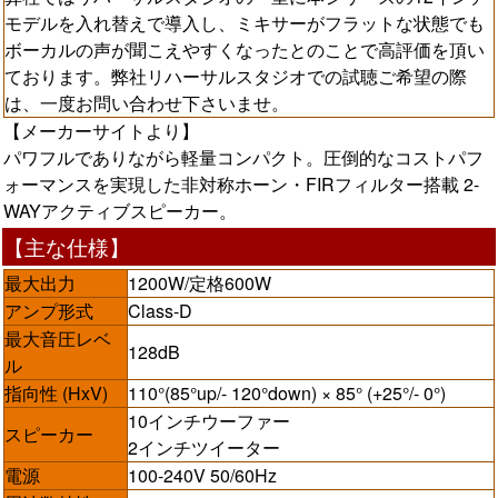
モデルを入れ替えで導入し、ミキサーがフラットな状態でも
ボーカルの声が聞こえやすくなったとのことで高評価を頂い
ております。弊社リハーサルスタジオでの試聴ご希望の際
は、一度お問い合わせ下さいませ。
【メーカーサイトより】
パワフルでありながら軽量コンパクト。圧倒的なコストパフ
ォーマンスを実現した非対称ホーン・FIRフィルター搭載 2-
WAYアクティブスピーカー。
【主な仕様】
最大出力
1200W/定格600W
アンプ形式
Class-D
最大音圧レベ
128dB
ル
指向性 (HxV)
110°(85°up/- 120°down) × 85° (+25°/- 0°)
10インチウーファー
スピーカー
2インチツイーター
電源
100-240V 50/60Hz