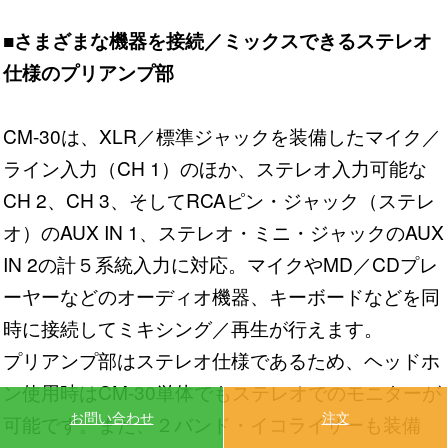
■さまざまな機器を接続／ミックスできるステレオ
仕様のプリアンプ部
CM-30は、XLR／標準ジャックを装備したマイク／
ライン入力（CH 1）のほか、ステレオ入力可能な
CH 2、CH 3、そしてRCAピン・ジャック（ステレ
オ）のAUX IN 1、ステレオ・ミニ・ジャックのAUX
IN 2の計５系統入力に対応。マイクやMD／CDプレ
ーヤーなどのオーディオ機器、キーボードなどを同
時に接続してミキシング／再生が行えます。
プリアンプ部はステレオ仕様であるため、ヘッドホ
ン使用時はCM-30単体でもステレオでのモニターが
お問い合わせ
注文
可能です。また、２バンド・イコライザーも装備