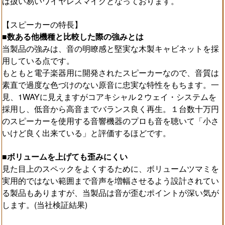
は扱い易いワイヤレスマイクとなっております。
【スピーカーの特長】
■数ある他機種と比較した際の強みとは
当製品の強みは、音の明瞭感と堅実な木製キャビネットを採
用している点です。
もともと電子楽器用に開発されたスピーカーなので、音質は
素直で過度な色づけのない原音に忠実な特性をもちます。一
見、1WAYに見えますがコアキシャル２ウェイ・システムを
採用し、低音から高音までバランス良く再生。１台数十万円
のスピーカーを使用する音響機器のプロも音を聴いて「小さ
いけど良く出来ている」と評価するほどです。
■ボリュームを上げても歪みにくい
見た目上のスペックをよくするために、ボリュームツマミを
実用的ではない範囲まで音声を増幅させるよう設計されてい
る製品もありますが、当製品は音が歪むポイントが深い気が
します。(当社検証結果)