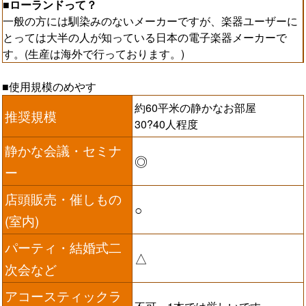
■ローランドって？
一般の方には馴染みのないメーカーですが、楽器ユーザーに
とっては大半の人が知っている日本の電子楽器メーカーで
す。(生産は海外で行っております。)
■使用規模のめやす
約60平米の静かなお部屋
推奨規模
30?40人程度
静かな会議・セミナ
◎
ー
店頭販売・催しもの
○
(室内)
パーティ・結婚式二
△
次会など
アコースティックラ