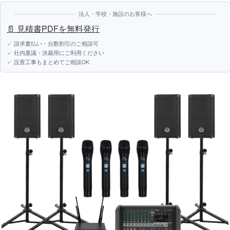
法人・学校・施設のお客様へ
📄 見積書PDFを無料発行
✓ 請求書払い・台数割引のご相談可
✓ 社内稟議・決裁用にご利用ください
✓ 設置工事もまとめてご相談OK