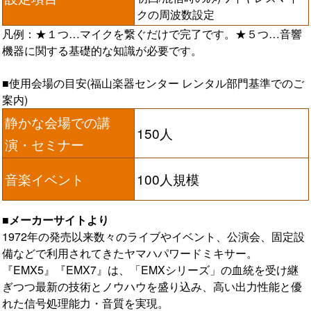
クの周波数設定
凡例：★１つ…マイクを繋ぐだけで完了です。★５つ…音響
機器に関する基礎的な知識が必要です。
■使用会場の目安(福山楽器センター レンタル部門基準でのご
案内)
静かな会場での講
150人
演・セミナー
音楽イベント
100人規模
■メーカーサイトより
1972年の発売以来数々のライブやイベント、公演会、固定設
備などで利用されてきたヤマハパワードミキサー。
『EMX5』『EMX7』は、「EMXシリーズ」の血統を受け継
ぎつつ最新の技術とノウハウを盛り込み、高い出力性能と優
れた信号処理能力・音質を実現。