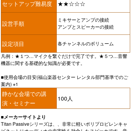
セットアップ難易度
★★☆☆☆
ミキサーとアンプの接続
設営手順
アンプとスピーカーの接続
設定項目
各チャンネルのボリューム
凡例：★１つ…マイクを繋ぐだけで完了です。★５つ…音響
機器に関する基礎的な知識が必要です。
■使用会場の目安(福山楽器センター レンタル部門基準でのご
案内) ※1
静かな会場での講
100人
演・セミナー
■メーカーサイトより
Titan Passiveシリーズは、、非常に軽いポリプロピレンキャ
ビネットにオーディオの忠実性を融合したスピーカです。音