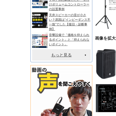
けボリュームコントローラー
の設置事例
天井スピーカーの音が小さ
い？原因は“インピーダンス不
一致”でした【復旧・診断事
例】
音響設備で「価格を抑えられ
画像を拡大
るポイント」と「抑えられな
いポイント」
もっと見る