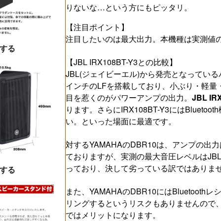
りないな…という方にもピッタリ。
【注目ポイント】
注目したいのは最大出力。本機種は実測値
する
【JBL IRX108BT-Y3との比較】
JBL(ジェイビーエル)から発売となっているパワ
インチのLFを搭載しており、小ぶり・軽量
目を惹くのがパワーアンプの出力。
JBL I
ります。さらにIRX108BT-Y3にはBluet
い。といった場面に最適です。
対するYAMAHAのDBR10は、アンプの出
ておりますが、実測の最大音圧レベルはJBL IR
っており、決して劣っている訳ではありま
する
また、YAMAHAのDBR10にはBlueto
リングするというリスクもありませんので
ではメリットになります。