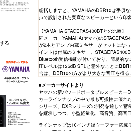
総括しますと、YAMAHAのDBR10は手
点で設計された実直なスピーカーという印
【YAMAHA STAGEPAS400BTとの比較】
同メーカーYAMAHA(ヤマハ)のSTAGEPAS
する
が2本とアンプ内蔵ミキサーがセットになった製
イントは付属のミキサー。STAGEPAS40
Bluetooth受信機能が付いており、簡易
圧レベルは125dB SPLと意外なことに
DBR
合は、DBR10の方がより大きな音圧を得
■メーカーサイトより
ヤマハの新パワードポータブルスピーカーD
カーラインナップの中で最も可搬性に優れた
シリーズ、DXRシリーズの開発を通して蓄
を継承しつつ、小型軽量化、高音質、高音
ラインナップは10インチ径ウーファー搭載