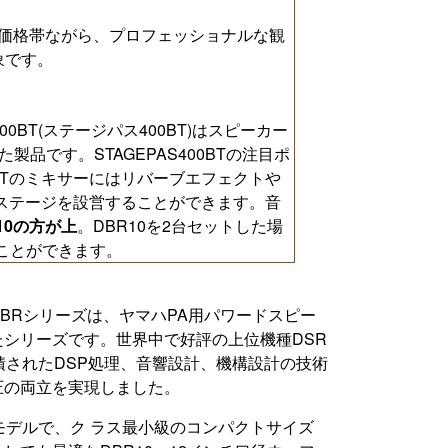
頃な価格帯ながら、プロフェッショナルな観
象です。
400BT(ステージパス400BT)はスピーカー
品です。STAGEPAS400BTの注目ポ
0BTのミキサーにはリバーブエフェクトや
的なステージを設営することができます。音
10の方が上
。DBR10を2台セットした場
ることができます。
BRシリーズは、ヤマハPA用パワードスピー
シリーズです。世界中で好評の上位機種DSR
積されたDSP処理、音響設計、機構設計の技術
圧の両立を実現しました。
モデルで、ク ラス最小級のコンパクトサイズ