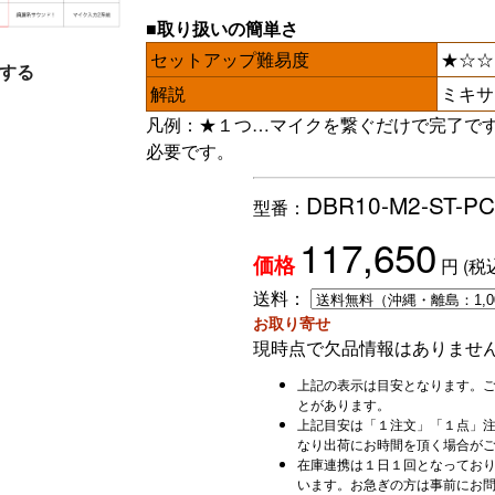
■取り扱いの簡単さ
セットアップ難易度
★☆☆
する
解説
ミキサ
凡例：★１つ…マイクを繋ぐだけで完了で
必要です。
DBR10-M2-ST-PC
型番：
117,650
円
(税
価格
送料：
お取り寄せ
現時点で欠品情報はありませ
上記の表示は目安となります。
とがあります。
上記目安は「１注文」「１点」
なり出荷にお時間を頂く場合が
在庫連携は１日１回となってお
います。お急ぎの方は事前にお