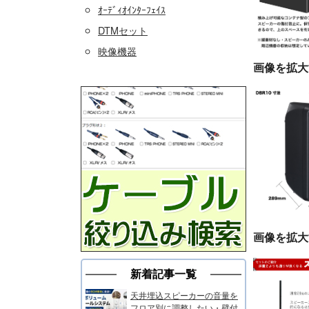
ｵｰﾃﾞｨｵｲﾝﾀｰﾌｪｲｽ
DTMセット
映像機器
画像を拡大
画像を拡大
新着記事一覧
天井埋込スピーカーの音量を
フロア別に調整したい・壁付