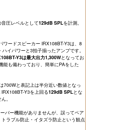
の音圧レベルとして
129dB SPL
を計測。
ードスピーカー IRX108BT-Y3は、8
・ハイパワーと3拍子揃ったアンプです。
RX108BT-Y3は最大出力1,300W
となってお
ooth機能も備わっており、簡単にPAをした
力は700Wと表記上は半分近い数値となっ
X108BT-Y3を上回る
129dB SPL
とな
せん。
othレシーバー機能がありませんが、誤ってペア
、トラブル防止・イタズラ防止という観点