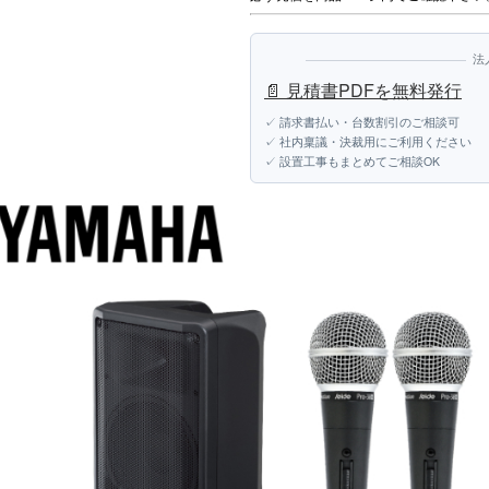
法
📄 見積書PDFを無料発行
✓ 請求書払い・台数割引のご相談可
✓ 社内稟議・決裁用にご利用ください
✓ 設置工事もまとめてご相談OK