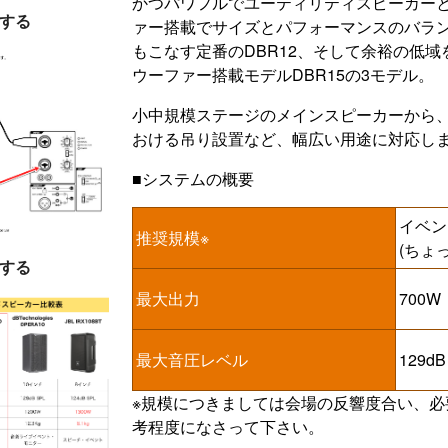
かつパワフルでユーティリティスピーカーとし
する
ァー搭載でサイズとパフォーマンスのバラ
もこなす定番のDBR12、そして余裕の低域
ウーファー搭載モデルDBR15の3モデル。
小中規模ステージのメインスピーカーから、
おける吊り設置など、幅広い用途に対応し
■システムの概要
イベン
推奨規模※
(ちょ
する
最大出力
700W
最大音圧レベル
129dB
※規模につきましては会場の反響度合い、
考程度になさって下さい。