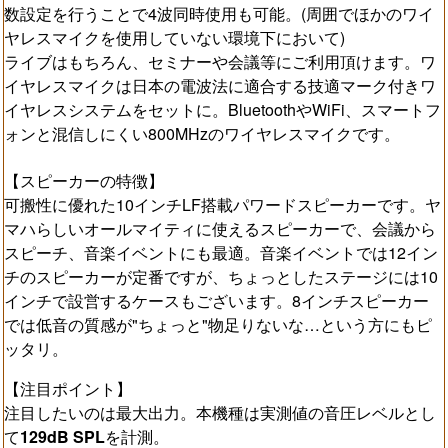
数設定を行うことで4波同時使用も可能。(周囲でほかのワイ
ヤレスマイクを使用していない環境下において)
ライブはもちろん、セミナーや会議等にご利用頂けます。ワ
イヤレスマイクは日本の電波法に適合する技適マーク付きワ
イヤレスシステムをセットに。BluetoothやWiFi、スマートフ
ォンと混信しにくい800MHzのワイヤレスマイクです。
【スピーカーの特徴】
可搬性に優れた10インチLF搭載パワードスピーカーです。ヤ
マハらしいオールマイティに使えるスピーカーで、会議から
スピーチ、音楽イベントにも最適。音楽イベントでは12イン
チのスピーカーが定番ですが、ちょっとしたステージには10
インチで設営するケースもございます。8インチスピーカー
では低音の質感が"ちょっと"物足りないな…という方にもピ
ッタリ。
【注目ポイント】
注目したいのは最大出力。本機種は実測値の音圧レベルとし
て
129dB SPL
を計測。