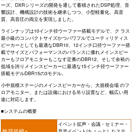
ーズ、DXRシリーズの開発を通して蓄積されたDSP処理、音
響設計、機構設計の技術を継承しつつ、小型軽量化、高音
質、高音圧の両立を実現しました。
ラインナップは10インチ径ウーファー搭載モデルで、ク ラス
最小級のコンパクトサイズかつパワフルでユーティリティス
ピーカーとしても最適なDBR10、12インチ口径ウーファー搭
載でサイズとパフォーマンスのバランスに優れメインスピー
カーもフロアモニターもこなす定番のDBR12、そして余裕の
低域を誇りメインスピーカーに最適な15インチ径ウーファー
搭載モデルDBR15の3モデル。
小中規模ステージのメインスピーカーから、大規模会場 のフ
ロアモニター、または設備における吊り設置など、幅広い用
途に対応します。
■システムの概要
イベント拡声・会議・セミナー・
推奨規模※
音楽イベント(ちょっとしたステ