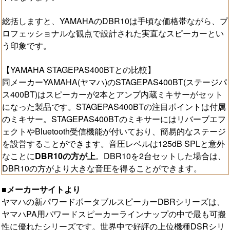
総括しますと、YAMAHAのDBR10は手頃な価格帯ながら、プ
ロフェッショナルな観点で設計された実直なスピーカーとい
う印象です。
【YAMAHA STAGEPAS400BTとの比較】
同メーカーYAMAHA(ヤマハ)のSTAGEPAS400BT(ステージパ
ス400BT)はスピーカーが2本とアンプ内蔵ミキサーがセット
になった製品です。STAGEPAS400BTの注目ポイントは付属
のミキサー。STAGEPAS400BTのミキサーにはリバーブエフ
ェクトやBluetooth受信機能が付いており、簡易的なステージ
を設営することができます。音圧レベルは125dB SPLと意外
なことに
DBR10の方が上
。DBR10を2台セットした場合は、
DBR10の方がより大きな音圧を得ることができます。
■メーカーサイトより
ヤマハの新パワードポータブルスピーカーDBRシリーズは、
ヤマハPA用パワードスピーカーラインナップの中で最も可搬
性に優れたシリーズです。世界中で好評の上位機種DSRシリ