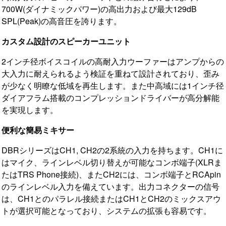
700W(ダイナミックパワー)の高出力および最大129dB
SPL(Peak)の高音圧を誇ります。
カスタム設計のスピーカーユニット
2インチ径ボイスコイルの高耐入力ウーファーはアンプからの
大入力に耐えられるよう検証を重ねて設計されており、歪み
が少なく明瞭な低域を再生します。また中高域には1インチ径
ダイアフラム搭載のコンプレッションドライバーが高分解能
を実現します。
便利な簡易ミキサー
DBRシリーズはCH1, CH2の2系統の入力を持ちます。CH1に
はマイク、ラインレベル切り替えが可能なコンボ端子(XLRま
たはTRS Phone接続)、またCH2には、コンボ端子とRCApin
のラインレベル入力を備えています。出力コネクターの信号
は、CH1とのパラレル接続またはCH1とCH2のミックスアウ
トが選択可能となっており、システムの拡張も容易です。