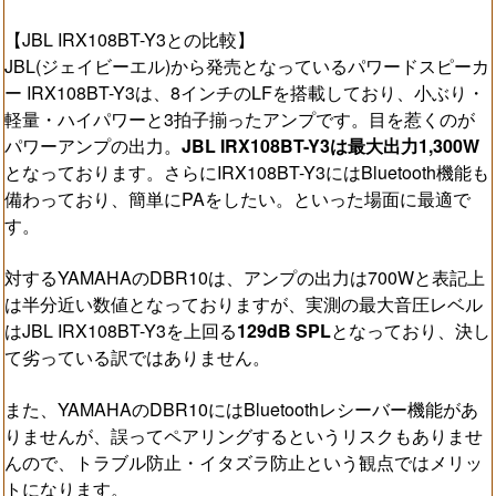
【JBL IRX108BT-Y3との比較】
JBL(ジェイビーエル)から発売となっているパワードスピーカ
ー IRX108BT-Y3は、8インチのLFを搭載しており、小ぶり・
軽量・ハイパワーと3拍子揃ったアンプです。目を惹くのが
パワーアンプの出力。
JBL IRX108BT-Y3は最大出力1,300W
となっております。さらにIRX108BT-Y3にはBluetooth機能も
備わっており、簡単にPAをしたい。といった場面に最適で
す。
対するYAMAHAのDBR10は、アンプの出力は700Wと表記上
は半分近い数値となっておりますが、実測の最大音圧レベル
はJBL IRX108BT-Y3を上回る
129dB SPL
となっており、決し
て劣っている訳ではありません。
また、YAMAHAのDBR10にはBluetoothレシーバー機能があ
りませんが、誤ってペアリングするというリスクもありませ
んので、トラブル防止・イタズラ防止という観点ではメリッ
トになります。