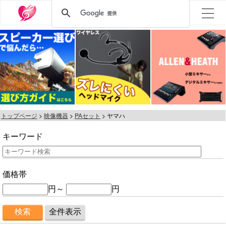
トップページ
映像機器
PAセット
ヤマハ
キーワード
価格帯
円～
円