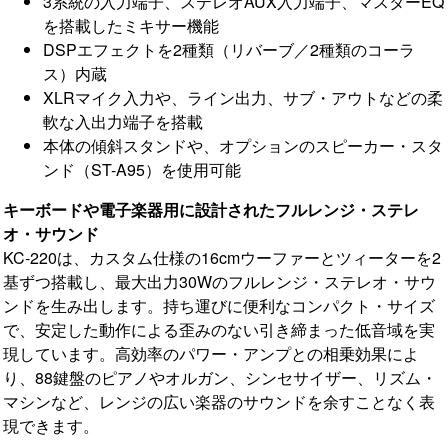
3系統の入力端子、ステレオAUX入力端子、マスターEQ
を搭載したミキサー機能
DSPエフェクトを2種類（リバーブ／2種類のコーラ
ス）内蔵
XLRマイク入力や、ライン出力、サブ・アウトなどの柔
軟な入出力端子を搭載
本体の傾斜スタンドや、オプションのスピーカー・スタ
ンド（ST-A95）を使用可能
キーボードや電子楽器用に設計されたフルレンジ・ステレ
オ・サウンド
KC-220は、カスタム仕様の16cmウーファーとツィーターを2
基ずつ搭載し、最大出力30Wのフルレンジ・ステレオ・サウ
ンドを生み出します。持ち運びに便利なコンパクト・サイズ
で、安定した動作による歪みのない引き締まった低音域を実
現しています。高効率のパワー・アンプとの相乗効果によ
り、88鍵盤のピアノやオルガン、シンセサイザー、リズム・
マシンなど、レンジの広い楽器のサウンドを余すことなく表
現できます。