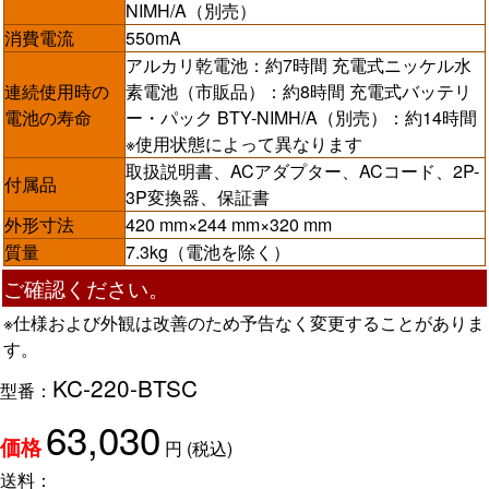
NIMH/A（別売）
消費電流
550mA
アルカリ乾電池：約7時間 充電式ニッケル水
連続使用時の
素電池（市販品）：約8時間 充電式バッテリ
電池の寿命
ー・パック BTY-NIMH/A（別売）：約14時間
※使用状態によって異なります
取扱説明書、ACアダプター、ACコード、2P-
付属品
3P変換器、保証書
外形寸法
420 mm×244 mm×320 mm
質量
7.3kg（電池を除く）
ご確認ください。
※仕様および外観は改善のため予告なく変更することがありま
す。
KC-220-BTSC
型番：
63,030
円
(税込)
価格
送料：