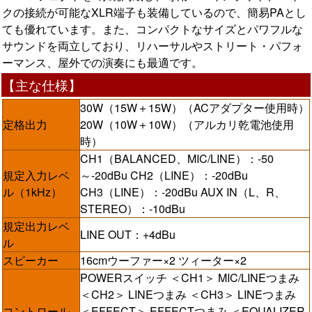
クの接続が可能なXLR端子も装備しているので、簡易PAとし
ても優れています。また、コンパクトなサイズとパワフルな
サウンドを両立しており、リハーサルやストリート・パフォ
ーマンス、屋外での演奏にも最適です。
【主な仕様】
30W（15W＋15W）（ACアダプター使用時）
定格出力
20W（10W＋10W）（アルカリ乾電池使用
時）
CH1（BALANCED、MIC/LINE）：-50
規定入力レベ
～-20dBu CH2（LINE）：-20dBu
ル（1kHz）
CH3（LINE）：-20dBu AUX IN（L、R、
STEREO）：-10dBu
規定出力レベ
LINE OUT：+4dBu
ル
スピーカー
16cmウーファー×2 ツィーター×2
POWERスイッチ ＜CH1＞ MIC/LINEつまみ
＜CH2＞ LINEつまみ ＜CH3＞ LINEつまみ
コントロール
＜EFFECT＞ EFFECTつまみ ＜EQUALIZER