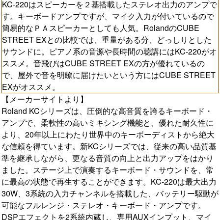
KC-220はスピーカーを２基搭載したステレオ出力のアンプで
す。キーボードアンプですが、マイク入力が付いているので
簡易的なＰＡスピーカーとしても人気。RolandのCUBE
STREET EXとの比較では、重量がある分、どっしりとした
サウンドに。ピアノ系の音源や長時間の聴講にはKC-220がオ
ススメ。音飛びはCUBE STREET EXの方が優れているの
で、屋外で音を明瞭に届けたいという方にはCUBE STREET
EXがオススメ。
【メーカーサイトより】
Roland KCシリーズは、圧倒的な高音質を誇るキーボード・
アンプで、柔軟性の高いミキシング機能と、優れた耐久性に
より、20年以上にわたり世界中のキーボーディストから絶大
な信頼を得ています。新KCシリーズでは、従来の高い品質基
準を継承しながら、更なる音質の向上と出力アップをはかり
ました。ステージ上で演奏するキーボード・サウンドを、常
に最高の状態で再生することができます。KC-220は最大出力
30W、3系統の入力チャンネルを搭載した、バッテリー駆動が
可能なフルレンジ・ステレオ・キーボード・アンプです。
DSPエフェクトを2系統内蔵し、専用AUXインプット、マイ