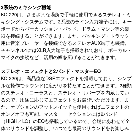
3系統のミキシング機能
KC-220は、さまざまな場所で手軽に使用できるステレオ・ミ
キシング・システムです。3系統のライン入力端子には、キー
ボードからパーカッション・パッド、ドラム・マシン等の楽
器を接続することができます。また、バッキング・トラック
用に音楽プレーヤーを接続できるステレオAUX端子も装備。
チャンネル1にはXLR入力端子も搭載されており、ボーカル・
マイクの接続など、活用の幅を広げることができます。
ステレオ・エフェクトと2バンド・マスターEQ
KC-220は、高品位なDSPエフェクトを搭載しており、シンプ
ルな操作でサウンドに広がりを持たすことができます。2種類
のステレオ・コーラスと、ステレオ・リバーブを内蔵してい
るので、用途に応じてエフェクトをお選びいただけます。ま
た、オプションのフットスイッチを使用すればエフェクトの
オン／オフも可能。マスター・セクションには2バンド
（HIGH／LO）のEQも搭載しているので、会場にあわせて全
体のサウンドを調整し、いつでも最高のサウンドをお楽しみ