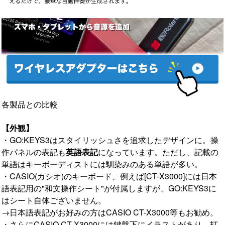
各製品との比較
【外観】
・GO:KEYS3はスタイリッシュさを追求したデザインに。操
作パネルの表記も
英語表記
になっています。ただし、記載の
単語はキーボーディストには馴染みのある単語が多い。
・CASIO(カシオ)のキーボード、例えば[CT-X3000]には日本
語表記用の"和文操作シート"が付属しますが、GO:KEYS3に
はシート自体ございません。
→日本語表記がお好みの方はCASIO CT-X3000等もお勧め。
・さらにCASIO CT-X3000には鍵盤下にイラストがあり、打