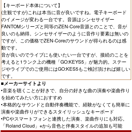
【キーボード本体について】
(主観ですが)これは本当に音が良いですね。電子キーボード
のイメージが変わる一台です。音源はシンセサイザー
FANTOMシリーズと同等のZEN-Core音源とのことで、音が
良いのも納得。シンセサイザーのように音作り要素は無いの
ですが、この価格でZEN-Coreのサウンドが得られるのは感
動です。
音が良いのでライブにも使いたい一台ですが、接続のことを
考えると1ランク上の機種「GO:KEYS5」が魅力的。ステー
ジやライブでのご使用にはGO:KES5もご検討頂ければ嬉しい
です。
■メーカーサイトより
•音楽を聴くことが好きで、自分の好きな曲の演奏や楽曲作り
を始めてみたい方におすすめ
•本格的なサウンドと自動伴奏機能で、経験がなくても簡単に
演奏や楽曲作りができるスタイリッシュなキーボード
•PCやスマートフォンと連携した演奏、楽曲作りにも対応。
「Roland Cloud」※から音色と伴奏スタイルの追加も可能