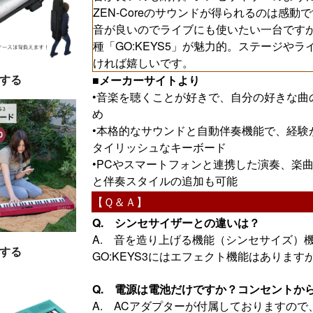
ZEN-Coreのサウンドが得られるのは感動
音が良いのでライブにも使いたい一台です
種「GO:KEYS5」が魅力的。ステージやラ
ければ嬉しいです。
する
■メーカーサイトより
•音楽を聴くことが好きで、自分の好きな曲
め
•本格的なサウンドと自動伴奏機能で、経験
タイリッシュなキーボード
•PCやスマートフォンと連携した演奏、楽曲作り
と伴奏スタイルの追加も可能
【Ｑ＆Ａ】
Q. シンセサイザーとの違いは？
A. 音を造り上げる機能（シンセサイズ）
する
GO:KEYS3にはエフェクト機能はありま
Q. 電源は電池だけですか？コンセントか
A. ACアダプターが付属しておりますの