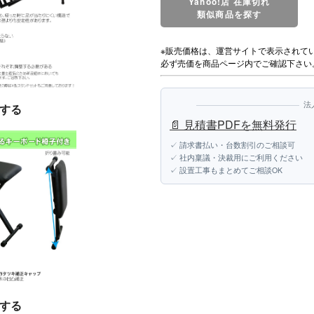
Yahoo!店 在庫切れ
類似商品を探す
※販売価格は、運営サイトで表示されて
必ず売価を商品ページ内でご確認下さい
法
する
📄 見積書PDFを無料発行
✓ 請求書払い・台数割引のご相談可
✓ 社内稟議・決裁用にご利用ください
✓ 設置工事もまとめてご相談OK
する