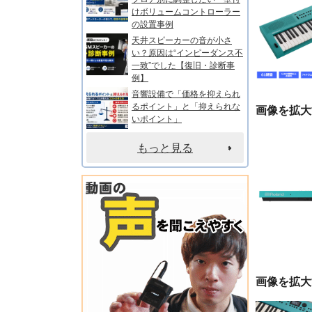
けボリュームコントローラー
の設置事例
天井スピーカーの音が小さ
い？原因は“インピーダンス不
一致”でした【復旧・診断事
例】
音響設備で「価格を抑えられ
るポイント」と「抑えられな
画像を拡大
いポイント」
もっと見る
画像を拡大