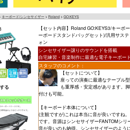
キーボード/シンセサイザー
Roland
GO:KEYS
【セット内容】Roland GO:KEYS3/キ
ーボードスタンドバッグセット)/汎用サステ
ォン
シンセサイザー譲りのサウンドを搭載
自宅練習・音楽制作に最適な電子キーボー
スタッフのコメント：
【セットについて】
座っての演奏に最適なテーブル型
も重厚感・安定感があります。脚
する
付けも可能。
【キーボード本体について】
(主観ですが)これは本当に音が良いですね
です。音源はシンセサイザーFANTOMシリー
音が良いのも納得。シンセサイザーのよう