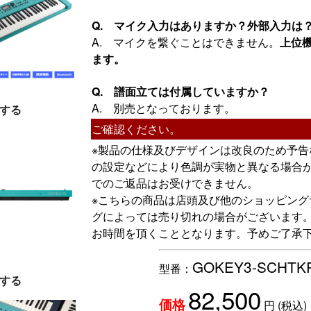
Q. マイク入力はありますか？外部入力は
A. マイクを繋ぐことはできません。
上位機
ます。
Q. 譜面立ては付属していますか？
A. 別売となっております。
する
ご確認ください。
※製品の仕様及びデザインは改良のため予
の設定などにより色調が実物と異なる場合
でのご返品はお受けできません。
※こちらの商品は店頭及び他のショッピン
グによっては売り切れの場合がございます
お時間を頂くこととなります。予めご了承
GOKEY3-SCHTK
型番：
する
82,500
円
(税込)
価格