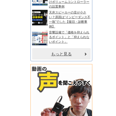
けボリュームコントローラー
の設置事例
天井スピーカーの音が小さ
い？原因は“インピーダンス不
一致”でした【復旧・診断事
例】
音響設備で「価格を抑えられ
るポイント」と「抑えられな
いポイント」
もっと見る