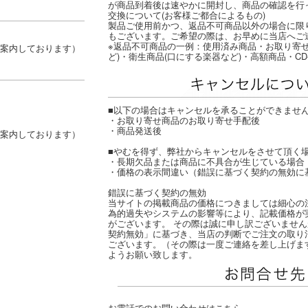
が商品到着後は速やかに開封し、商品の確認を行
交換について(お客様ご都合によるもの)
製品ご使用前かつ、返品不可商品以外の場合に限
もございます。ご希望の際は、お早めに当店へご
※返品不可商品の一例：使用済み商品・お取り寄せ
案内しております）
ど)・衛生商品(口にする楽器など)・高額商品・CD
■以下の場合はキャンセルを承ることができませ
・お取り寄せ商品のお取り寄せ手配後
・商品発送後
案内しております）
■やむを得ず、弊社からキャンセルをさせて頂く
・長期欠品または商品に不具合が生じている場合
・価格の表示間違い（錯誤に基づく契約の無効に
錯誤に基づく契約の無効
当サイトの掲載商品の価格につきましては細心の
為的過失やシステムの影響等により、記載価格が
がございます。 その際は誠に申し訳ございません
契約無効」に基づき、当店の判断でご注文の取り
ございます。（その際は一度ご連絡を差し上げま
ようお願い致します。
お電話でのお問い合わせはこちら