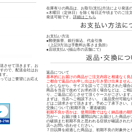
在庫有りの商品は、お取引(支払)方法により発送
※木曜日（定休日）を除く毎日正午頃までのご注
発送可能です。
詳細はこちら
お支払い方法
●郵便振替、銀行振込、代金引換
（上記3方法は手数料お客さま負担）
●店頭支払い(福山市の店舗にて)
送させて頂きます。お
すので、配送会社はお
返品について
ます。
基本的にお届けの商品がご注文内容と相違なく良
ってはご要望にお応え
ご都合で返品のお申し出はお引き受け出来ません
しかしながら、サイズを誤ってご注文された場合
商品を当店で改めてお求め頂く場合などは、ご相
り、ご返品に応じさせて頂くケースがございます
まずは、当店へご相談下さい。（返品受付可能な
どはご請求させて頂きます。予めご了承下さい。
交換について(初期不良・運送破損)
初期不良か否かは、使用回数ではなく納品後の期
万が一、お届け後１週間以内にお届けした商品が
の破損また初期不良と思われる症状が確認された
店へお問い合わせください。
７日以降を経過した商品は、初期不良の対象外と