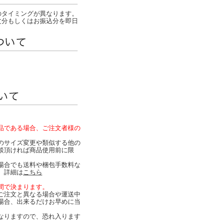
のタイミングが異なります。
文分もしくはお振込分を即日
品である場合、ご注文者様の
。
のサイズ変更や類似する他の
談頂ければ商品使用前に限
。
場合でも送料や梱包手数料な
）詳細は
こちら
間で決まります。
ご注文と異なる場合や運送中
場合、出来るだけお早めに当
なりますので、恐れ入ります