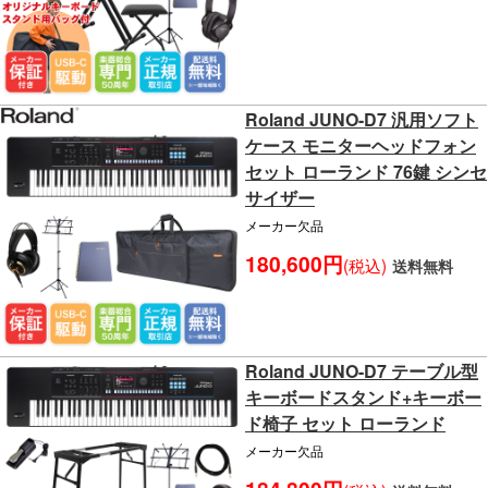
Roland JUNO-D7 汎用ソフト
ケース モニターヘッドフォン
セット ローランド 76鍵 シンセ
サイザー
メーカー欠品
180,600円
(税込)
送料無料
Roland JUNO-D7 テーブル型
キーボードスタンド+キーボー
ド椅子 セット ローランド
メーカー欠品