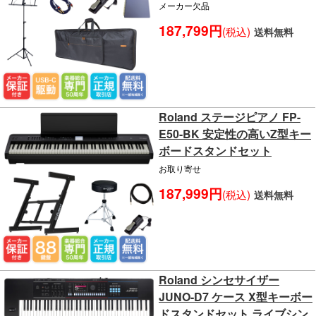
メーカー欠品
187,799円
(税込)
送料無料
Roland ステージピアノ FP-
E50-BK 安定性の高いZ型キー
ボードスタンドセット
お取り寄せ
187,999円
(税込)
送料無料
Roland シンセサイザー
JUNO-D7 ケース X型キーボー
ドスタンドセット ライブシン