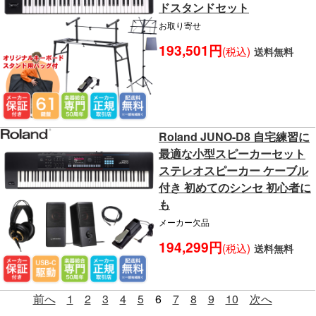
ドスタンドセット
お取り寄せ
193,501円
(税込)
送料無料
Roland JUNO-D8 自宅練習に
最適な小型スピーカーセット
ステレオスピーカー ケーブル
付き 初めてのシンセ 初心者に
も
メーカー欠品
194,299円
(税込)
送料無料
前へ
1
2
3
4
5
6
7
8
9
10
次へ