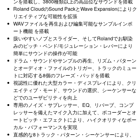
ンを搭載し、3800種類以上の高品位なサウンドを搭載
Roland CloudのSound PackとWave Expansionによりク
リエイティブな可能性を拡張
WAVファイルを再生および編集可能なサンプルインポ
ート機能 を搭載
扱いやすいノブとスライダー、そしてRolandでお馴染
みのピッチ・ベンド/モジュレーション・レバーにより
簡単にサウンドの操作が可能
ドラム・サウンドやサンプルの再生、リズム・パターン
とオーディオ・ファイルのトリガー、トラックのミュー
トに対応する8個のフレーズ・パッドを搭載
視認性に優れた大型カラー・ディスプレイにより、クリ
エイティブ・モード、サウンドの選択、シーケンサーな
どでのユーザビリティを向上
専用のノイズ・サプレッサー、EQ、リバーブ、コンプ
レッサーを備えたマイク入力に加えて、ボコーダーとオ
ートピッチ・エフェクトにより、ハイクオリティなボー
カル・パフォーマンスを実現
直感的な8トラック・パターン・シーケンサーにより、