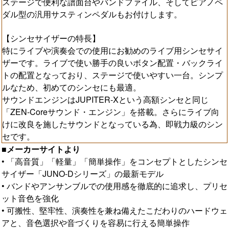
ステージで便利な譜面台やバンドファイル、そしてピアノペ
ダル型の汎用サスティンペダルもお付けします。
【シンセサイザーの特長】
特にライブや演奏会での使用にお勧めのライブ用シンセサイ
ザーです。ライブで使い勝手の良いボタン配置・バックライ
トの配置となっており、ステージで使いやすい一台。シンプ
ルなため、初めてのシンセにも最適。
サウンドエンジンはJUPITER-Xという高額シンセと同じ
「ZEN-Coreサウンド・エンジン」を搭載。さらにライブ向
けに改良を施したサウンドとなっている為、即戦力級のシン
セです。
■メーカーサイトより
• 「高音質」「軽量」「簡単操作」をコンセプトとしたシンセ
サイザー「JUNO-Dシリーズ」の最新モデル
• バンドやアンサンブルでの使用感を徹底的に追求し、プリセ
ット音色を強化
• 可搬性、堅牢性、演奏性を兼ね備えたこだわりのハードウェ
アと、音色選択や音づくりを容易に行える簡単操作