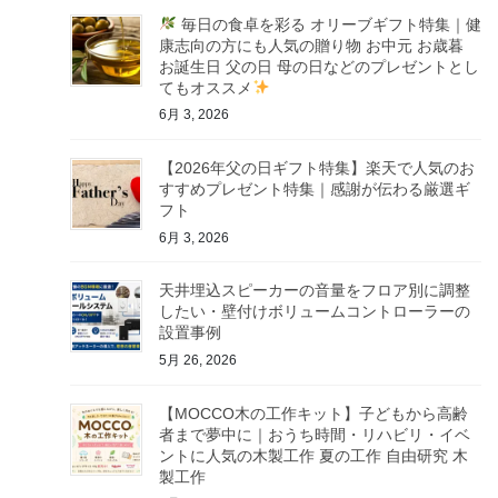
毎日の食卓を彩る オリーブギフト特集｜健
康志向の方にも人気の贈り物 お中元 お歳暮
お誕生日 父の日 母の日などのプレゼントとし
てもオススメ
6月 3, 2026
【2026年父の日ギフト特集】楽天で人気のお
すすめプレゼント特集｜感謝が伝わる厳選ギ
フト
6月 3, 2026
天井埋込スピーカーの音量をフロア別に調整
したい・壁付けボリュームコントローラーの
設置事例
5月 26, 2026
【MOCCO木の工作キット】子どもから高齢
者まで夢中に｜おうち時間・リハビリ・イベ
ントに人気の木製工作 夏の工作 自由研究 木
製工作