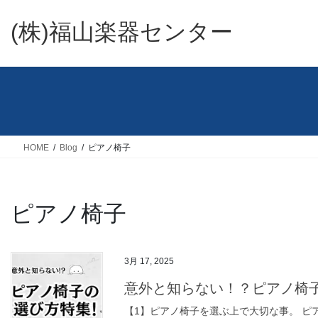
コ
ナ
ン
ビ
(株)福山楽器センター
テ
ゲ
ン
ー
ツ
シ
へ
ョ
ス
ン
キ
に
ッ
移
HOME
Blog
ピアノ椅子
プ
動
ピアノ椅子
3月 17, 2025
意外と知らない！？ピアノ椅
【1】ピアノ椅子を選ぶ上で大切な事。 