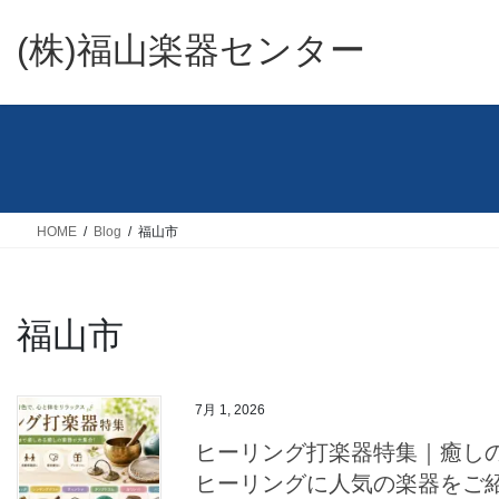
コ
ナ
ン
ビ
(株)福山楽器センター
テ
ゲ
ン
ー
ツ
シ
へ
ョ
ス
ン
キ
に
ッ
移
HOME
Blog
福山市
プ
動
福山市
7月 1, 2026
ヒーリング打楽器特集｜癒し
ヒーリングに人気の楽器をご