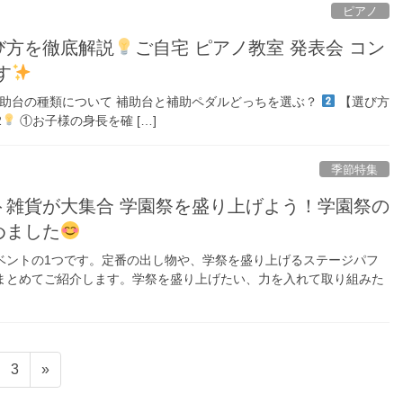
ピアノ
び方を徹底解説
ご自宅 ピアノ教室 発表会 コン
す
補助台の種類について 補助台と補助ペダルどっちを選ぶ？
【選び方
2
①お子様の身長を確 […]
季節特集
ト雑貨が大集合 学園祭を盛り上げよう！学園祭の
めました
ベントの1つです。定番の出し物や、学祭を盛り上げるステージパフ
まとめてご紹介します。学祭を盛り上げたい、力を入れて取り組みた
固
3
»
定