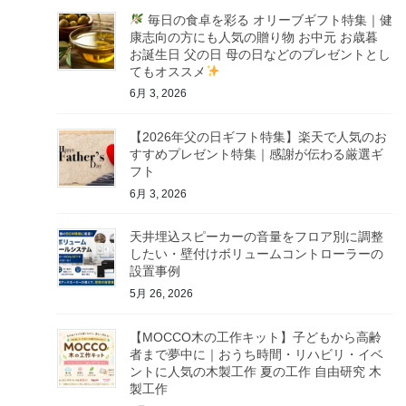
毎日の食卓を彩る オリーブギフト特集｜健
康志向の方にも人気の贈り物 お中元 お歳暮
お誕生日 父の日 母の日などのプレゼントとし
てもオススメ
6月 3, 2026
【2026年父の日ギフト特集】楽天で人気のお
すすめプレゼント特集｜感謝が伝わる厳選ギ
フト
6月 3, 2026
天井埋込スピーカーの音量をフロア別に調整
したい・壁付けボリュームコントローラーの
設置事例
5月 26, 2026
【MOCCO木の工作キット】子どもから高齢
者まで夢中に｜おうち時間・リハビリ・イベ
ントに人気の木製工作 夏の工作 自由研究 木
製工作