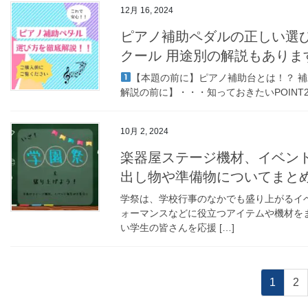
12月 16, 2024
ピアノ補助ペダルの正しい選
クール 用途別の解説もありま
【本題の前に】ピアノ補助台とは！？ 
解説の前に】・・・知っておきたいPOINT
10月 2, 2024
楽器屋ステージ機材、イベン
出し物や準備物についてまと
学祭は、学校行事のなかでも盛り上がるイ
ォーマンスなどに役立つアイテムや機材を
い学生の皆さんを応援 […]
投
固
固
1
2
稿
定
定