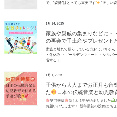
で、”姿勢”はとっても重要です
“正しい姿
1月 14, 2025
家族や親戚の集まりなどに・
の再会で手土産やプレゼント
家族と離れて暮らしている方おじいちゃん、
・冬休み ・ゴールデンウィーク ・シルバ
省する […]
1月 1, 2025
子供から大人までお正月も音
た
日本の伝統音楽と幼児教
笑門来福
新しい1年が始まりました
お願いいたします！ 新年最初の投稿は ちょ 