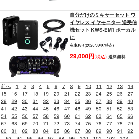
自分だけのミキサーセット ワ
イヤレス イヤモニター 送受信
機セット KWS-EM1 ボーカル
に
在庫あり(2026/08/07時点)
29,000円
(税込)
送料無料
前へ
1
2
3
4
5
6
7
8
9
10
11
12
13
14
15
16
17
18
19
20
21
22
23
24
25
26
27
28
29
30
31
32
33
34
35
36
37
38
39
40
41
42
43
44
45
46
47
48
49
50
51
52
53
54
55
56
57
58
59
60
61
62
63
64
65
66
67
68
69
70
71
72
73
74
75
76
77
78
79
80
81
82
83
84
85
86
87
88
89
90
91
92
93
94
95
96
97
98
99
100
101
102
103