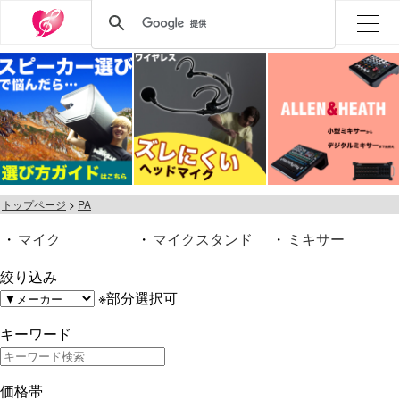
トップページ
PA
・
マイク
・
マイクスタンド
・
ミキサー
絞り込み
※部分選択可
キーワード
価格帯