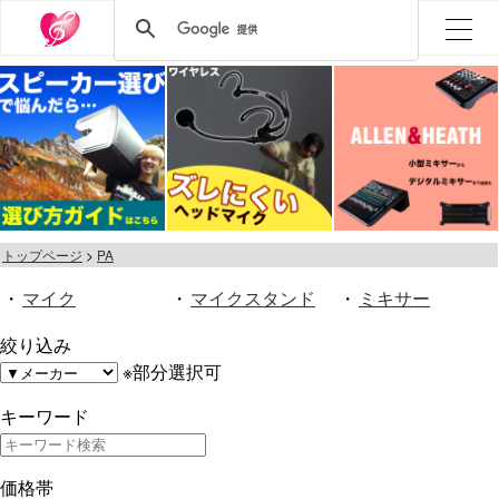
トップページ
PA
・
マイク
・
マイクスタンド
・
ミキサー
絞り込み
※部分選択可
キーワード
価格帯