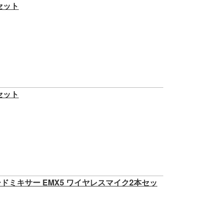
プセット
プセット
ワードミキサー EMX5 ワイヤレスマイク2本セッ