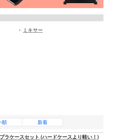
・
ミキサー
い順
新着
ダンプラケースセット (ハードケースより軽い！)