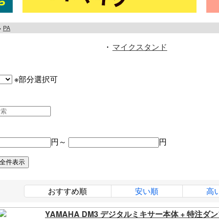
PA
・
マイクスタンド
※部分選択可
円～
円
おすすめ順
安い順
高
YAMAHA DM3 デジタルミキサー本体 + 特注