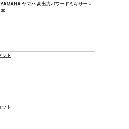
YAMAHA ヤマハ 高出力パワードミキサー +
2本
プセット
プセット