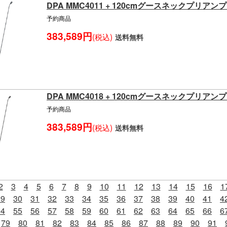
DPA MMC4011 + 120cmグースネックプリアン
予約商品
383,589円
(税込)
送料無料
DPA MMC4018 + 120cmグースネックプリアン
予約商品
383,589円
(税込)
送料無料
2
3
4
5
6
7
8
9
10
11
12
13
14
15
16
1
29
30
31
32
33
34
35
36
37
38
39
40
41
4
54
55
56
57
58
59
60
61
62
63
64
65
66
6
79
80
81
82
83
84
85
86
87
88
89
90
91