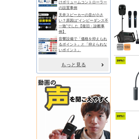
けボリュームコントローラー
の設置事例
天井スピーカーの音が小さ
い？原因は“インピーダンス不
一致”でした【復旧・診断事
例】
音響設備で「価格を抑えられ
るポイント」と「抑えられな
いポイント」
もっと見る