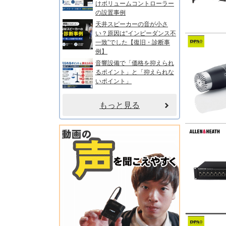
けボリュームコントローラー
の設置事例
天井スピーカーの音が小さ
い？原因は“インピーダンス不
一致”でした【復旧・診断事
例】
音響設備で「価格を抑えられ
るポイント」と「抑えられな
いポイント」
もっと見る