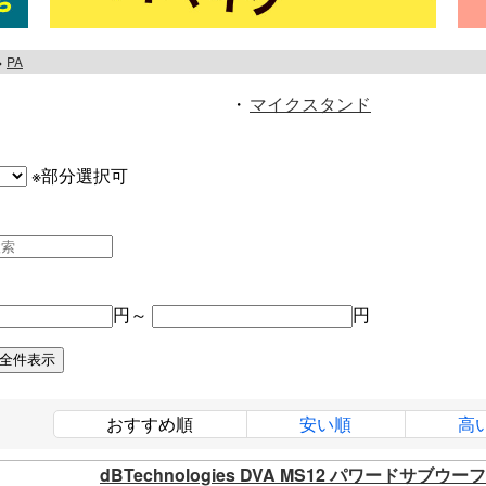
PA
・
マイクスタンド
※部分選択可
円～
円
おすすめ順
安い順
高
dBTechnologies DVA MS12 パワードサブウー