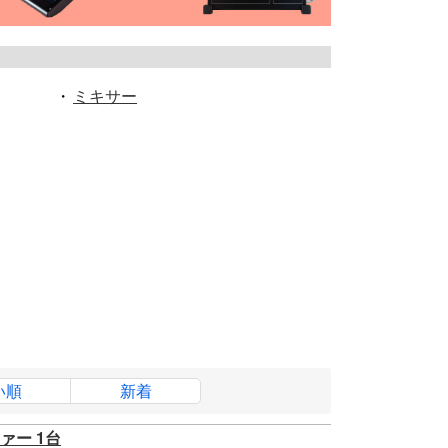
・
ミキサー
い順
新着
ファー 1台