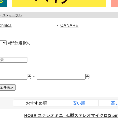
PA
ケーブル
chnica
・
CANARE
※部分選択可
円～
円
おすすめ順
安い順
高
HOSA ステレオミニ→L型ステレオマイクロ(2.5m