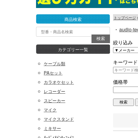
トップページ
商品検索
・
audio-te
絞り込み
カテゴリー一覧
キーワード
ケーブル類
PAセット
価格帯
カラオケセット
レコーダー
スピーカー
マイク
マイクスタンド
ミキサー
ｵｰﾃﾞｨｵｲﾝﾀｰﾌｪｲｽ