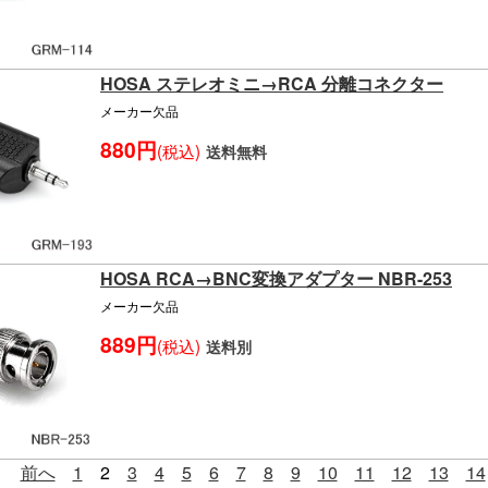
HOSA ステレオミニ→RCA 分離コネクター
メーカー欠品
880円
(税込)
送料無料
HOSA RCA→BNC変換アダプター NBR-253
メーカー欠品
889円
(税込)
送料別
前へ
1
2
3
4
5
6
7
8
9
10
11
12
13
14