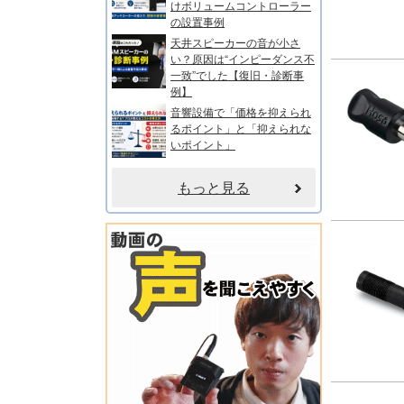
けボリュームコントローラー
の設置事例
天井スピーカーの音が小さ
い？原因は“インピーダンス不
一致”でした【復旧・診断事
例】
音響設備で「価格を抑えられ
るポイント」と「抑えられな
いポイント」
もっと見る