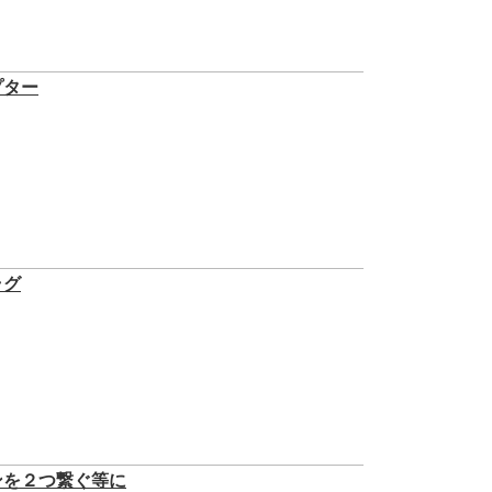
プター
ラグ
ンを２つ繋ぐ等に