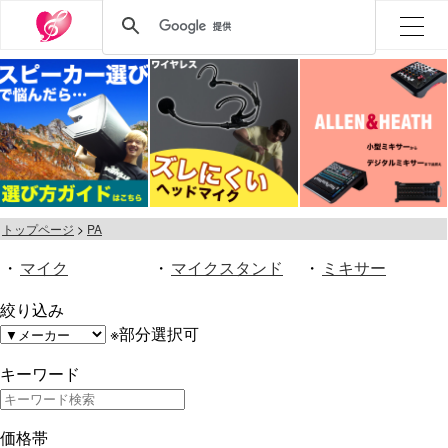
トップページ
PA
・
マイク
・
マイクスタンド
・
ミキサー
絞り込み
※部分選択可
キーワード
価格帯