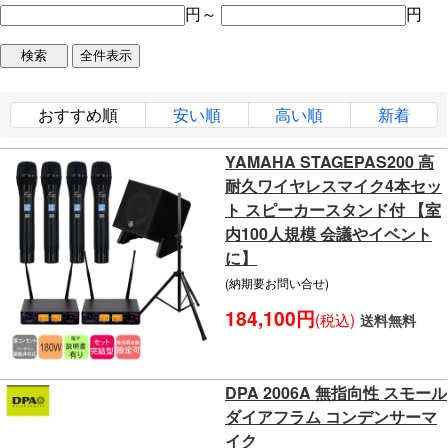
円～
円
おすすめ順
安い順
高い順
新着
YAMAHA STAGEPAS200 高
耐久ワイヤレスマイク4本セッ
ト スピーカースタンド付 【室
内100人規模 会議やイベント
に】
(納期要お問い合せ)
184,100円
(税込)
送料無料
DPA 2006A 無指向性 スモール
ダイアフラム コンデンサーマ
イク