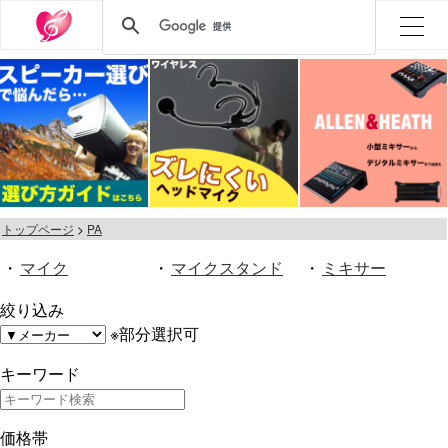
トップページ
PA
・
マイク
・
マイクスタンド
・
ミキサー
絞り込み
※部分選択可
キーワード
価格帯