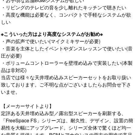
・お手頃な店舗BGMシステムが欲しい
・リビングのテレビの音を少し離れたキッチンで聴きたい
・高度な機能は必要なく、コンパクトで手軽なシステムが欲
しい
※こういった方はより高度なシステムがお勧め※
・声の拡声で使いたい(マイクミキサーが必要)
・音楽を主体としたイベントやダンスレッスンで使いたい(音
圧が必要)
・ボリュームコントローラーを壁埋め込みで実装したい(本製
品は非対応)
当店では様々な天井埋め込みスピーカーセットをお取り扱い
致しております。ご不明な点がございましたらお問合せ下さ
いませ。
【メーカーサイトより】
定評ある天井埋め込み型／露出型スピーカーを刷新する、
「FreeSpace FS」シリーズは、耐久性、デザイン、設置の簡
易性を大幅にアップグレード。シリーズ全体で驚くほど均一
な音質を提供します。BGMとアナウンスの両方の用途で高品