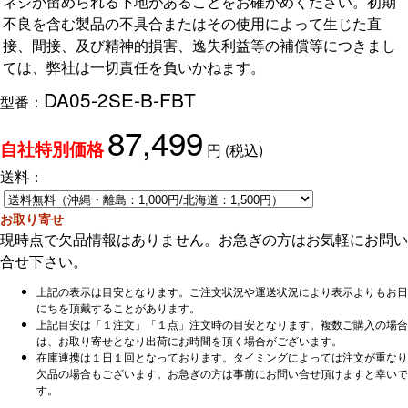
ネジが留められる下地があることをお確かめください。初期
不良を含む製品の不具合またはその使用によって生じた直
接、間接、及び精神的損害、逸失利益等の補償等につきまし
ては、弊社は一切責任を負いかねます。
DA05-2SE-B-FBT
型番：
87,499
円
(税込)
自社特別価格
送料：
お取り寄せ
現時点で欠品情報はありません。お急ぎの方はお気軽にお問い
合せ下さい。
上記の表示は目安となります。ご注文状況や運送状況により表示よりもお日
にちを頂戴することがあります。
上記目安は「１注文」「１点」注文時の目安となります。複数ご購入の場合
は、お取り寄せとなり出荷にお時間を頂く場合がございます。
在庫連携は１日１回となっております。タイミングによっては注文が重なり
欠品の場合もございます。お急ぎの方は事前にお問い合せ頂けますと幸いで
す。