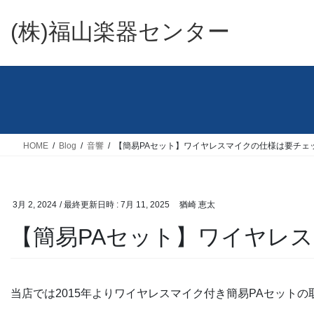
コ
ナ
ン
ビ
(株)福山楽器センター
テ
ゲ
ン
ー
ツ
シ
へ
ョ
ス
ン
キ
に
ッ
移
HOME
Blog
音響
【簡易PAセット】ワイヤレスマイクの仕様は要チェ
プ
動
3月 2, 2024
/ 最終更新日時 :
7月 11, 2025
猶崎 恵太
【簡易PAセット】ワイヤレ
当店では2015年よりワイヤレスマイク付き簡易PAセット