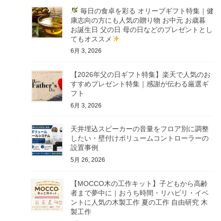
毎日の食卓を彩る オリーブギフト特集｜健
康志向の方にも人気の贈り物 お中元 お歳暮
お誕生日 父の日 母の日などのプレゼントとし
てもオススメ
6月 3, 2026
【2026年父の日ギフト特集】楽天で人気のお
すすめプレゼント特集｜感謝が伝わる厳選ギ
フト
6月 3, 2026
天井埋込スピーカーの音量をフロア別に調整
したい・壁付けボリュームコントローラーの
設置事例
5月 26, 2026
【MOCCO木の工作キット】子どもから高齢
者まで夢中に｜おうち時間・リハビリ・イベ
ントに人気の木製工作 夏の工作 自由研究 木
製工作